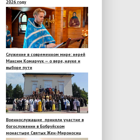
2026 году
Служение в современном мире: иерей
Максим Комарчук — о вере, науке и
выборе пути
Военнослужащие приняли участие в
богослужении в Бобруйском
монастыре Святых Жен-Мироносиц