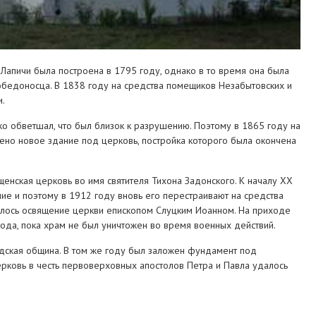
Лапичи была построена в 1795 году, однако в то время она была
обедоносца. В 1838 году на средства помещиков Незабытовских и
.
ко обветшал, что был близок к разрушению. Поэтому в 1865 году на
ено новое здание под церковь, постройка которого была окончена
енская церковь во имя святителя Тихона Задонского. К началу XX
ие и поэтому в 1912 году вновь его перестраивают на средства
оялось освящение церкви епископом Слуцким Иоанном. На приходе
ода, пока храм не был уничтожен во время военных действий.
одская община. В том же году был заложен фундамент под
рковь в честь первоверховных апостолов Петра и Павла удалось