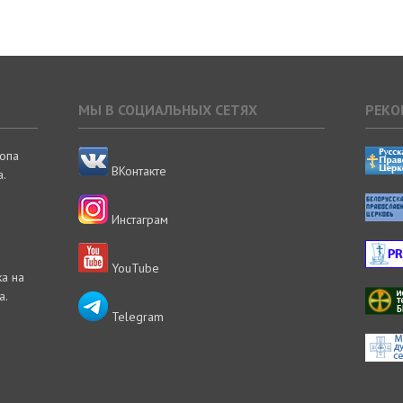
МЫ В СОЦИАЛЬНЫХ СЕТЯХ
РЕКО
копа
ВКонтакте
.
Инстаграм
YouTube
а на
а.
Telegram