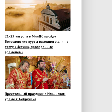
21-23 августа в МинДС пройдут
Богословские курсы выходного дня на
тему: «Истины, проверенные
временем»
Престольный праздник в Ильинском
храме г. Бобруйска