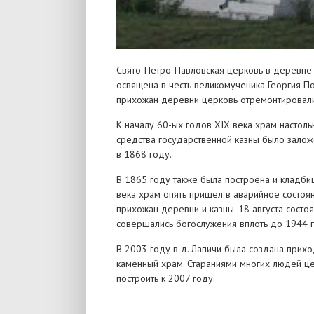
Свято-Петро-Павловская церковь в деревне 
освящена в честь великомученика Георгия П
прихожан деревни церковь отремонтировали
К началу 60-ых годов XIX века храм настоль
средства государственной казны было залож
в 1868 году.
В 1865 году также была построена и кладбищ
века храм опять пришел в аварийное состоян
прихожан деревни и казны. 18 августа сост
совершались богослужения вплоть до 1944 г
В 2003 году в д. Лапичи была создана прих
каменный храм. Стараниями многих людей це
построить к 2007 году.