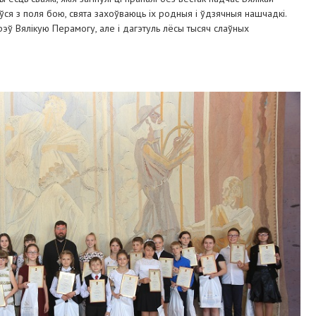
ўся з поля бою, свята захоўваюць іх родныя і ўдзячныя нашчадкі.
эў Вялікую Перамогу, але і дагэтуль лёсы тысяч слаўных