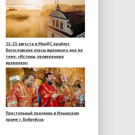
21-23 августа в МинДС пройдут
Богословские курсы выходного дня на
тему: «Истины, проверенные
временем»
Престольный праздник в Ильинском
храме г. Бобруйска