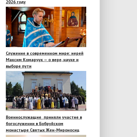
2026 году
Служение в современном мире: иерей
Максим Комарчук — о вере, науке и
выборе пути
Военнослужащие приняли участие в
богослужении в Бобруйском
монастыре Святых Жен-Мироносиц