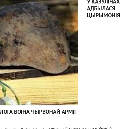
У КАЗУЛІЧАХ
АДБЫЛАСЯ
ЦЫРЫМОНІЯ
ЛОГА ВОІНА ЧЫРВОНАЙ АРМІІ
ёсць сваякі, якія загінулі ці прапалі без вестак падчас Вялікай