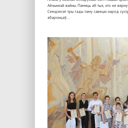
Айчыннай вайны. Памяць аб тых, хто не вярну
Семдзесят тры гады таму савецкі народ сустр
абаронцаў...