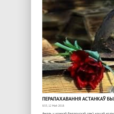
ПЕРАПАХАВАННЯ АСТАНКАЎ БЫ
8:53, 12 Май 2018
Амаль у кожнай беларускай сям’і нашай краіны 